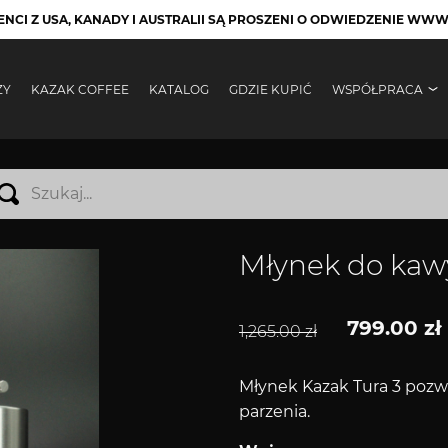
LIENCI Z USA, KANADY I AUSTRALII SĄ PROSZENI O ODWIEDZENIE W
ŻY
KAZAK COFFEE
KATALOG
GDZIE KUPIĆ
WSPÓŁPRACA
Młynek do kaw
799.00
zł
1,265.00
zł
Młynek Kazak Tura 3 pozw
parzenia.