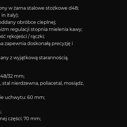
ny w żarna stalowe stożkowe d48;
n italy);
poddany obróbce cieplnej;
m regulacji stopnia mielenia kawy;
 rękojeści / rączki;
na zapewnia doskonałą precyzję i
any z wyjątkową starannością.
D48/32 mm;
 stal nierdzewna, poliacetal, mosiądz,
fie uchwytu: 60 mm;
;
nej części: 70 mm;