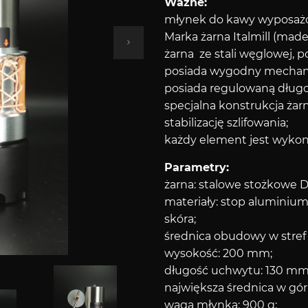
Ważne:
młynek do kawy wyposażo
Marka żarna Italmill (made i
żarna ze stali węglowej, 
posiada wygodny mechaniz
posiada regulowaną długość
specjalna konstrukcja żar
stabilizację szlifowania;
każdy element jest wykon
Parametry:
żarna: stalowe stożkowe 
materiały: stop aluminium,
skóra;
średnica obudowy w stre
wysokość: 200 mm;
długość uchwytu: 130 mm
największa średnica w gór
waga młynka: 900 g;