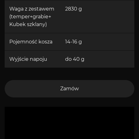
Waga z zestawem
2830 g
(temper+grabie+
Kubek szklany)
Pojemność kosza
14-16 g
Wyjście napoju
do 40 g
Zamów