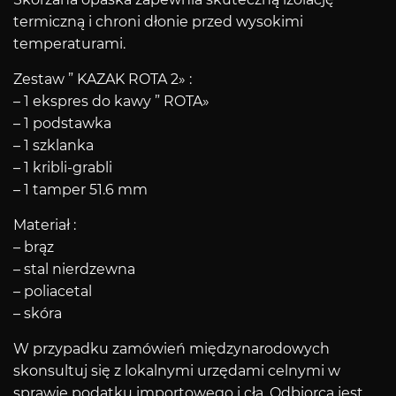
termiczną i chroni dłonie przed wysokimi
temperaturami.
Zestaw ” KAZAK ROTA 2» :
– 1 ekspres do kawy ” ROTA»
– 1 podstawka
– 1 szklanka
– 1 kribli-grabli
– 1 tamper 51.6 mm
Materiał :
– brąz
– stal nierdzewna
– poliacetal
– skóra
W przypadku zamówień międzynarodowych
skonsultuj się z lokalnymi urzędami celnymi w
sprawie podatku importowego i cła. Odbiorca jest