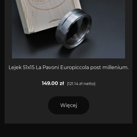
Lejek 51х15 La Pavoni Europiccola post millenium.
149.00
zł
(
121.14
zł
netto)
Więcej