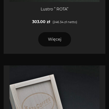
Lustro ” ROTA”
303.00
zł
(
246.34
zł
netto)
Więcej