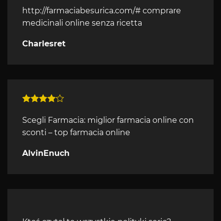
Oceniono
3
na 5
http://farmaciabesurica.com/#
comprare
medicinali online senza ricetta
Charlesret
Oceniono
4
na 5
Scegli Farmacia:
miglior farmacia online con
sconti
– top farmacia online
AlvinEnuch